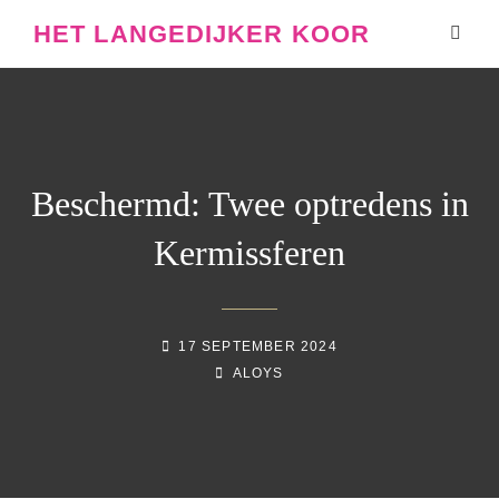
HET LANGEDIJKER KOOR
Beschermd: Twee optredens in
Kermissferen
GEPLAATST
17 SEPTEMBER 2024
OP
NAAMREGEL
BYLINE
ALOYS