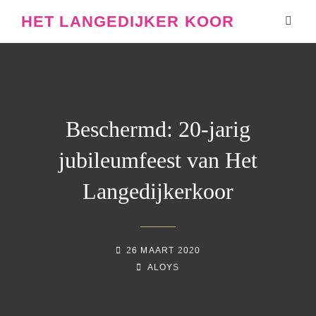
HET LANGEDIJKER KOOR
Beschermd: 20-jarig
jubileumfeest van Het
Langedijkerkoor
GEPLAATST
26 MAART 2020
OP
NAAMREGEL
BYLINE
ALOYS